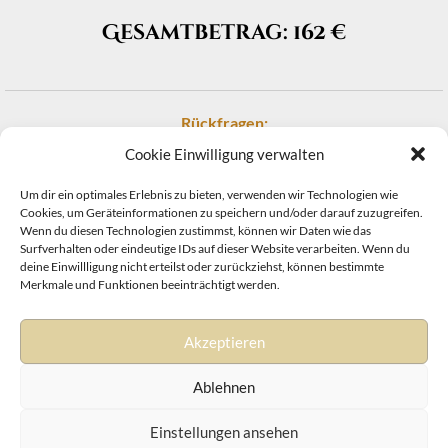
Gesamtbetrag: 162 €
Rückfragen:
Cookie Einwilligung verwalten
per Mail an:
marie@wasser-und-mond.de
Um dir ein optimales Erlebnis zu bieten, verwenden wir Technologien wie
telefonisch:
015678 159445
Cookies, um Geräteinformationen zu speichern und/oder darauf zuzugreifen.
Wenn du diesen Technologien zustimmst, können wir Daten wie das
Surfverhalten oder eindeutige IDs auf dieser Website verarbeiten. Wenn du
deine Einwillligung nicht erteilst oder zurückziehst, können bestimmte
Merkmale und Funktionen beeinträchtigt werden.
Akzeptieren
Impressum
&
Datenschutz
|
Disclaimer
|
Cookie Richtlinie
Ablehnen
Einstellungen ansehen