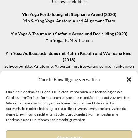
Beschwerdebildern
Yin Yoga Fortbildung mit Stephanie Arend (2020)
Yin & Yang Yoga, Anatomie und Alignment-Tests
Yin Yoga & Trauma mit Stefanie Arend und Doris Iding (2020)
Yin Yoga, TCM & Trauma
Yin Yoga Aufbauausbildung mit Katrin Knauth und Wolfgang Riedl
(2018)
Schwerpunkte: Anatomie, Arbeiten mit Bewegungseinschränkungen
und Verletzungen, sowie die Wandlungsphasen in der TCM und der
entsprechende Einsatz ätherischer Öle
Cookie Einwilligung verwalten
Yin-Yoga Ausbildung bei Stefanie Arend (2018)
Um dir ein optimales Erlebnis zu bieten, verwenden wir Technologien wie
Cookies, um Geräteinformationen zu speichern und/oder darauf zuzugreifen.
Schwerpunkte: Anatomie, Faszien und Faszienmassage, Meditation
Wenn du diesen Technologien zustimmst, können wir Daten wie das
Surfverhalten oder eindeutige IDs auf dieser Website verarbeiten. Wenn du
deine Einwillligung nicht erteilst oder zurückziehst, können bestimmte
Merkmale und Funktionen beeinträchtigt werden.
Akzeptieren
Impressum
&
Datenschutz
|
Disclaimer
|
Cookie Richtlinie