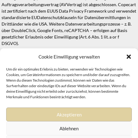
Auftragsverarbeitungsvertrag (AVVertrag) ist abgeschlossen. Copecart
ist zertifiziert nach dem
EUUS Data Privacy Framework
und verwendet
standardisierte EUDatenschutzklauseln für Datenübermittlungen in
Drittländer wie die USA. Weitere Datenverarbeitungsprozesse – z. B.
über DoubleClick, Google Fonts, reCAPTCHA – erfolgen auf Basis
gesetzlicher Erlaubnis oder Einwilligung (Art. 6 Abs. 1 lit. a or f
DSGVO).
Details finden Sie in der vollständigen Datenschutzerklärung:
Cookie Einwilligung verwalten
https://copecart.com/de/datenschutz-copecart-pro/
Um dir ein optimales Erlebnis zu bieten, verwenden wir Technologien wie
Cookies, um Geräteinformationen zu speichern und/oder darauf zuzugreifen.
Stand: 01.09.2025, 11:33:33 Uhr
Wenn du diesen Technologien zustimmst, können wir Daten wie das
Surfverhalten oder eindeutige IDs auf dieser Website verarbeiten. Wenn du
deine Einwillligung nicht erteilst oder zurückziehst, können bestimmte
Merkmale und Funktionen beeinträchtigt werden.
Akzeptieren
Impressum
&
Datenschutz
|
Disclaimer
|
Cookie Richtlinie
Ablehnen