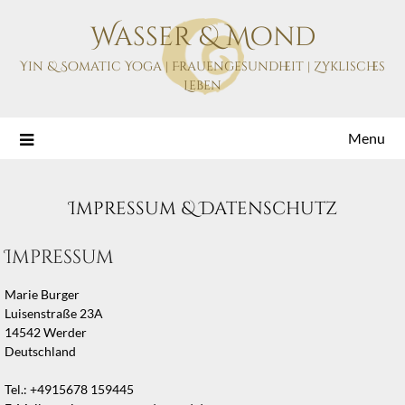
Skip
Wasser & Mond
to
content
Yin & Somatic Yoga | Frauengesundheit | Zyklisches
Leben
Menu
Impressum & Datenschutz
Impressum
Marie Burger
Luisenstraße 23A
14542 Werder
Deutschland
Tel.: +4915678 159445