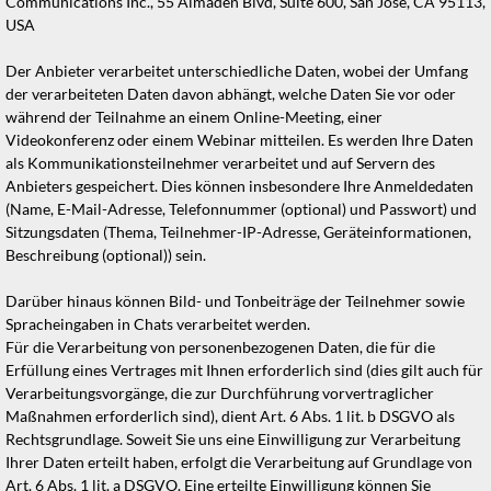
Communications Inc., 55 Almaden Blvd, Suite 600, San Jose, CA 95113,
USA
Der Anbieter verarbeitet unterschiedliche Daten, wobei der Umfang
der verarbeiteten Daten davon abhängt, welche Daten Sie vor oder
während der Teilnahme an einem Online-Meeting, einer
Videokonferenz oder einem Webinar mitteilen. Es werden Ihre Daten
als Kommunikationsteilnehmer verarbeitet und auf Servern des
Anbieters gespeichert. Dies können insbesondere Ihre Anmeldedaten
(Name, E-Mail-Adresse, Telefonnummer (optional) und Passwort) und
Sitzungsdaten (Thema, Teilnehmer-IP-Adresse, Geräteinformationen,
Beschreibung (optional)) sein.
Darüber hinaus können Bild- und Tonbeiträge der Teilnehmer sowie
Spracheingaben in Chats verarbeitet werden.
Für die Verarbeitung von personenbezogenen Daten, die für die
Erfüllung eines Vertrages mit Ihnen erforderlich sind (dies gilt auch für
Verarbeitungsvorgänge, die zur Durchführung vorvertraglicher
Maßnahmen erforderlich sind), dient Art. 6 Abs. 1 lit. b DSGVO als
Rechtsgrundlage. Soweit Sie uns eine Einwilligung zur Verarbeitung
Ihrer Daten erteilt haben, erfolgt die Verarbeitung auf Grundlage von
Art. 6 Abs. 1 lit. a DSGVO. Eine erteilte Einwilligung können Sie