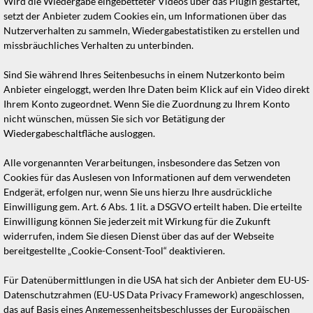
Wird die Wiedergabe eingebetteter Videos über das Plugin gestartet,
setzt der Anbieter zudem Cookies ein, um Informationen über das
Nutzerverhalten zu sammeln, Wiedergabestatistiken zu erstellen und
missbräuchliches Verhalten zu unterbinden.
Sind Sie während Ihres Seitenbesuchs in einem Nutzerkonto beim
Anbieter eingeloggt, werden Ihre Daten beim Klick auf ein Video direkt
Ihrem Konto zugeordnet. Wenn Sie die Zuordnung zu Ihrem Konto
nicht wünschen, müssen Sie sich vor Betätigung der
Wiedergabeschaltfläche ausloggen.
Alle vorgenannten Verarbeitungen, insbesondere das Setzen von
Cookies für das Auslesen von Informationen auf dem verwendeten
Endgerät, erfolgen nur, wenn Sie uns hierzu Ihre ausdrückliche
Einwilligung gem. Art. 6 Abs. 1 lit. a DSGVO erteilt haben. Die erteilte
Einwilligung können Sie jederzeit mit Wirkung für die Zukunft
widerrufen, indem Sie diesen Dienst über das auf der Webseite
bereitgestellte „Cookie-Consent-Tool“ deaktivieren.
Für Datenübermittlungen in die USA hat sich der Anbieter dem EU-US-
Datenschutzrahmen (EU-US Data Privacy Framework) angeschlossen,
das auf Basis eines Angemessenheitsbeschlusses der Europäischen