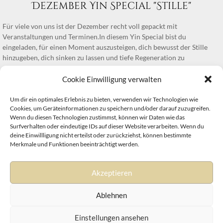
Dezember Yin Special "Stille"
Für viele von uns ist der Dezember recht voll gepackt mit
Veranstaltungen und Terminen.In diesem Yin Special bist du
eingeladen, für einen Moment auszusteigen, dich bewusst der Stille
hinzugeben, dich sinken zu lassen und tiefe Regeneration zu
ermöglichen.Wir praktizieren eine ausgiebige Yin Yoga Sequenz, Yoga
Nidra und Meditation.Termin:Samstag, 09. Dezember 2023 | 16:00 bis
Cookie Einwilligung verwalten
18:30…
Um dir ein optimales Erlebnis zu bieten, verwenden wir Technologien wie
Cookies, um Geräteinformationen zu speichern und/oder darauf zuzugreifen.
Read more
Wenn du diesen Technologien zustimmst, können wir Daten wie das
Surfverhalten oder eindeutige IDs auf dieser Website verarbeiten. Wenn du
deine Einwillligung nicht erteilst oder zurückziehst, können bestimmte
Merkmale und Funktionen beeinträchtigt werden.
Akzeptieren
Impressum
&
Datenschutz
|
Disclaimer
|
Cookie Richtlinie
Ablehnen
Einstellungen ansehen