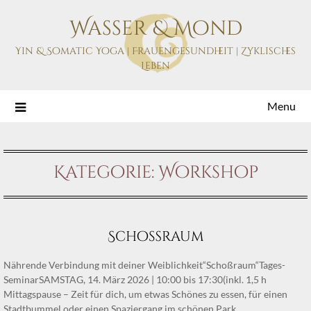
Skip
Wasser & Mond
to
content
Yin & Somatic Yoga | Frauengesundheit | Zyklisches
Leben
Menu
Kategorie:
Workshop
Schoßraum
Nährende Verbindung mit deiner Weiblichkeit“Schoßraum“Tages-
SeminarSAMSTAG, 14. März 2026 | 10:00 bis 17:30(inkl. 1,5 h
Mittagspause – Zeit für dich, um etwas Schönes zu essen, für einen
Stadtbummel oder einen Spaziergang im schönen Park